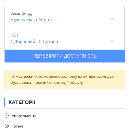
Заїзд-Виїзд
Будь ласка, оберіть
Гості
1
Дорослий
-
0
Дитина
ПЕРЕВІРИТИ ДОСТУПНІСТЬ
Немає вільних номерів в обраному вами діапазоні дат.
Будь ласка, поміняйте критерії пошуку
КАТЕГОРІЇ
Апартаменти
Готелі