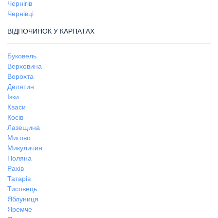
Чернігів
Чернівці
ВІДПОЧИНОК У КАРПАТАХ
Буковель
Верховина
Ворохта
Делятин
Ізки
Кваси
Косів
Лазещина
Мигово
Микуличин
Поляна
Рахів
Татарів
Тисовець
Яблуниця
Яремче