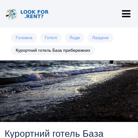
Головна
Готелі
Лодж
Лазурне
Курортний готель База прибережних
Курортний готель База