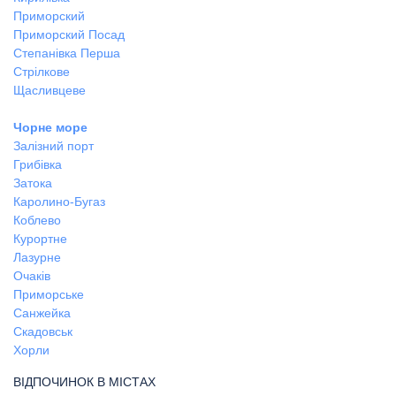
Приморский
Приморский Посад
Степанівка Перша
Стрілкове
Щасливцеве
Чорне море
Залізний порт
Грибівка
Затока
Каролино-Бугаз
Коблево
Курортне
Лазурне
Очаків
Приморське
Санжейка
Скадовськ
Хорли
ВІДПОЧИНОК В МІСТАХ