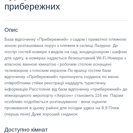
прибережних
Опис
База відпочинку «Прибережний» з садом і приватної пляжною
зоною розташована поруч з пляжем в селищі Лазурне. До
послуг гостей номери з видом на сад, кондиціонером і шафою
для одягу, в номерах надається безкоштовний Wi-Fi.Номера з
власною ванною кімнатою і робочим столом оснащені
телевізором з плоским екраном.По вранці гостям бази
відпочинку «Прибережний» пропонують сніданок по меню.
співробітники стійки реєстрації нададуть туристичну
інформацію.Расстояніе від бази відпочинку «прибережний» до
міжнародного аеропорту «Херсон» становить 116 км. Парам
особливо подобається розташування - вони оцінили
проживання в цьому районі для поїздки удвох на 8,9.Пляж
(перша лінія) Дуже хороший сніданок
Доступно кімнат