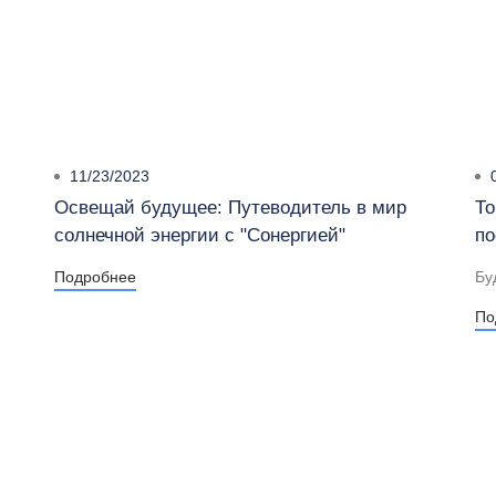
11/23/2023
0
Освещай будущее: Путеводитель в мир
То
солнечной энергии с "Сонергией"
по
Подробнее
Бу
По