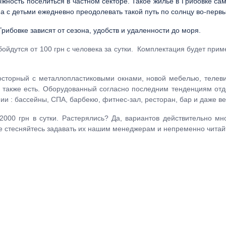
жность поселиться в частном секторе. Такое жилье в Грибовке са
а с детьми ежедневно преодолевать такой путь по солнцу во-первы
Грибовке зависят от сезона, удобств и удаленности до моря.
ойдутся от 100 грн с человека за сутки. Комплектация будет прим
осторный с металлопластиковыми окнами, новой мебелью, телев
 также есть. Оборудованный согласно последним тенденциям отд
ии : бассейны, СПА, барбекю, фитнес-зал, ресторан, бар и даже в
 2000 грн в сутки. Растерялись? Да, вариантов действительно м
 не стесняйтесь задавать их нашим менеджерам и непременно чита