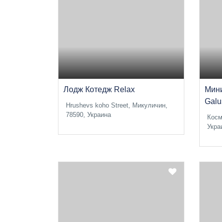
Лодж Котедж Relax
Мини
Galu
Hrushevs koho Street, Микуличин,
78590, Украина
Косм
Укра