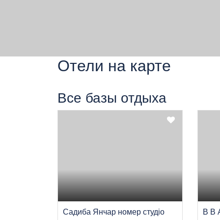
Отели на карте
Все базы отдыха
Садиба Янчар номер студiо
B B 