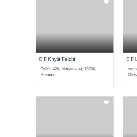
E F Khytir Falchi
E F 
Falchi 42b, Микуличин, 78590,
село
Украина
Мику