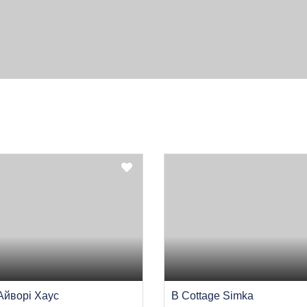
Айворі Хаус
B Cottage Simka