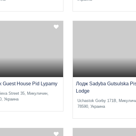
 Guest House Pid Lypamy
Лодж Sadyba Gutsulska Pi
Lodge
ieva Street 35, Микуличин,
0, Украина
Uchastok Gorby 171B, Микулич
78590, Украина