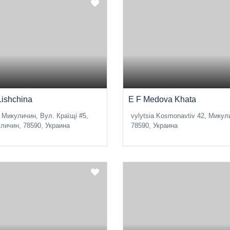
Lishchina
E F Medova Khata
 Микуличин, Вул. Країщі #5,
vylytsia Kosmonavtiv 42, Микул
личин, 78590, Украина
78590, Украина