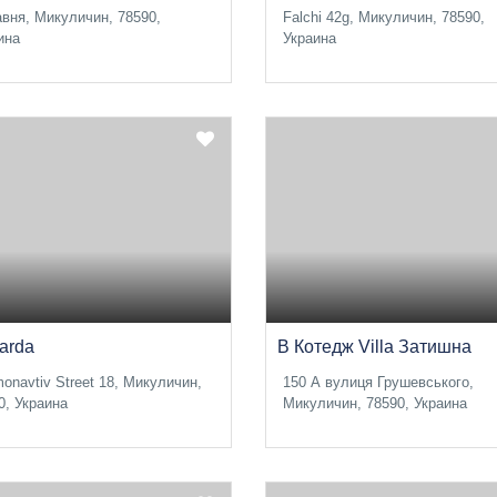
авня, Микуличин, 78590,
Falchi 42g, Микуличин, 78590,
ина
Украина
arda
B Котедж Villa Затишна
onavtiv Street 18, Микуличин,
150 А вулиця Грушевського,
0, Украина
Микуличин, 78590, Украина