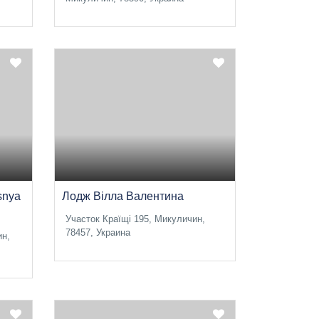
snya
Лодж Вілла Валентина
Участок Країщі 195, Микуличин,
78457, Украина
ин,