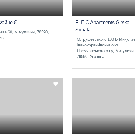
Файно Є
F -E C Apartments Girska
Sonata
ева 60, Микуличин, 78590,
ина
М.Грушевського 188 Б Микули
Івано-франківська обл.
Яремчанського р-ну, Микуличин
78590, Украина