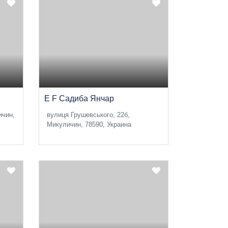
E F Садиба Янчар
ичин,
вулиця Грушевського, 22б,
Микуличин, 78590, Украина