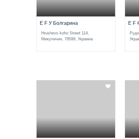
E F У Болгарина
E F 
Hrushevs koho Street 114,
Рудн
Микуличин, 78599, Украина
Укра