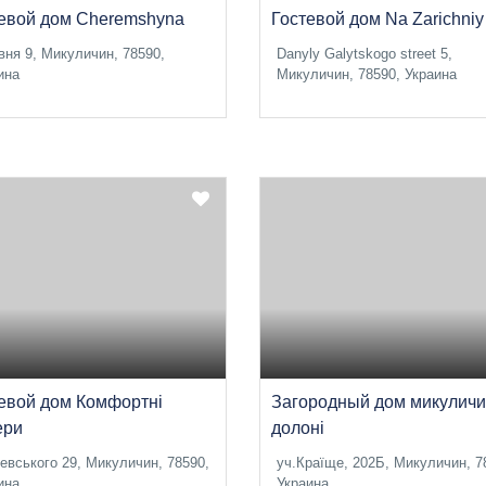
евой дом Cheremshyna
Гостевой дом Na Zarichniy
вня 9, Микуличин, 78590,
Danyly Galytskogo street 5,
ина
Микуличин, 78590, Украина
евой дом Комфортні
Загородный дом микуличи
ери
долоні
евського 29, Микуличин, 78590,
уч.Країще, 202Б, Микуличин, 7
ина
Украина