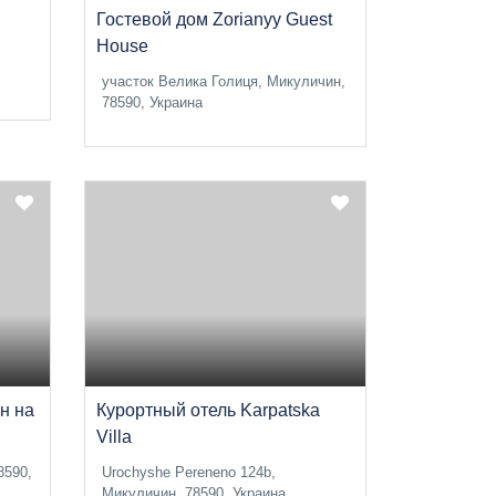
Гостевой дом Zorianyy Guest
House
участок Велика Голиця, Микуличин,
78590, Украина
н на
Курортный отель Karpatska
Villa
8590,
Urochyshe Pereneno 124b,
Микуличин, 78590, Украина