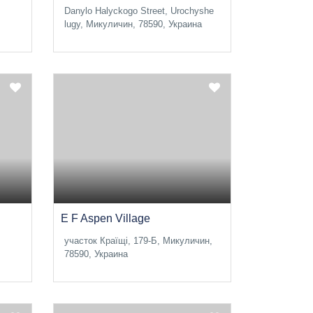
Danylo Halyckogo Street, Urochyshe
lugy, Микуличин, 78590, Украина
E F Aspen Village
участок Країщі, 179-Б, Микуличин,
78590, Украина