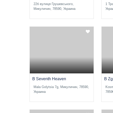
22б вулиця Грушевського,
1 Тр
Микуличин, 78590, Украина
Укра
B Seventh Heaven
B Zg
Mala Golytsia 7g, Микуличин, 78590,
Kosm
Украина
7859