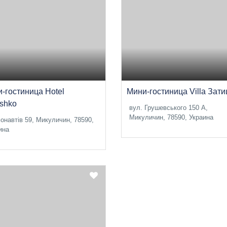
-гостиница Hotel
Мини-гостиница Villa Зат
shko
вул. Грушевського 150 А,
Микуличин, 78590, Украина
онавтів 59, Микуличин, 78590,
ина