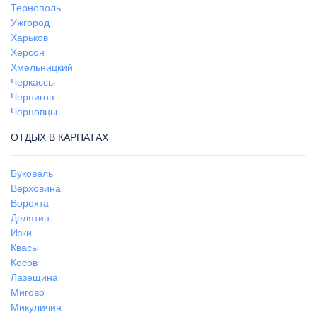
Тернополь
Ужгород
Харьков
Херсон
Хмельницкий
Черкассы
Чернигов
Черновцы
ОТДЫХ В КАРПАТАХ
Буковель
Верховина
Ворохта
Делятин
Изки
Квасы
Косов
Лазещина
Мигово
Микуличин