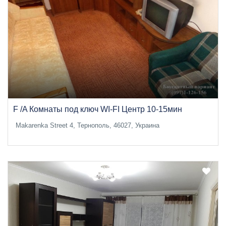
F /A Комнаты под ключ WI-FI Центр 10-15мин
Makarenka Street 4, Тернополь, 46027, Украина