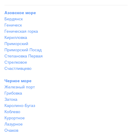
Азовское море
Бердянск
Геническ
Геническая горка
Кирилловка
Приморский
Приморский Посад
Степановка Первая
Стрелковое
Счастливцево
Черное море
Железный порт
Грибовка
Затока
Каролино-Бугаз
Коблево
Курортное
Лазурное
Очаков