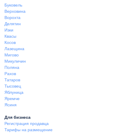
Буковель
Верховина
Ворохта
Делятин
Изки
Квасы
Косов
Лазещина
Мигово
Микуличин
Поляна
Рахов
Татаров
Тысовец
Яблуница
Яремче
Ясиня
Для бизнеса
Регистрация продавца
Тарифы на размещение