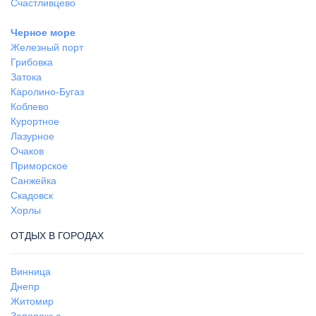
Счастливцево
Черное море
Железный порт
Грибовка
Затока
Каролино-Бугаз
Коблево
Курортное
Лазурное
Очаков
Приморское
Санжейка
Скадовск
Хорлы
ОТДЫХ В ГОРОДАХ
Винница
Днепр
Житомир