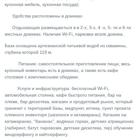
кухонная мебель, кухонная посуда).
Удобства расположены в домиках.
Отдыхающие размещаються в в 2-х, 3-х, 4 -х, 5- ти и 6-ти
местных домиках. Наличие Wi-Fi, парковка возле домика.
База оснащена артезианской питьевой водой из скважины,
глубина которой 119 м.
Питание:
самостоятельное приготовление пищи, весь
кухонный инвентарь есть в домиках, а также есть кафе
столовая с комплексными обедами.
Услуги и инфраструктура:
бесплатный Wi-Fi,
автомобильная стоянка, кафе быстрого питания, бар на
пляже, бар дискотека, магазин и продуктовый рынок, который
граничит с територией базы, медпункт, аптека, пункт проката
пляжного инвенторя (шезлонги и катамараны). Катание на
катамаранах, "бананах", водяных горках, детских атракционах
(лабиринт, батут, паровозик, детская дискотека, тир) обучение
виндсерфингу и кайтсерфингу.