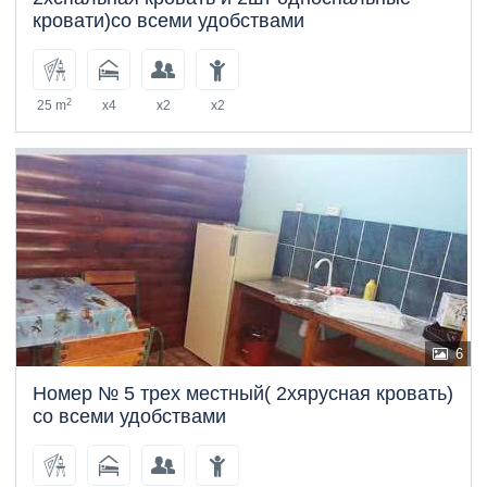
кровати)со всеми удобствами
2
25 m
x4
x2
x2
6
Номер № 5 трех местный( 2хярусная кровать)
со всеми удобствами