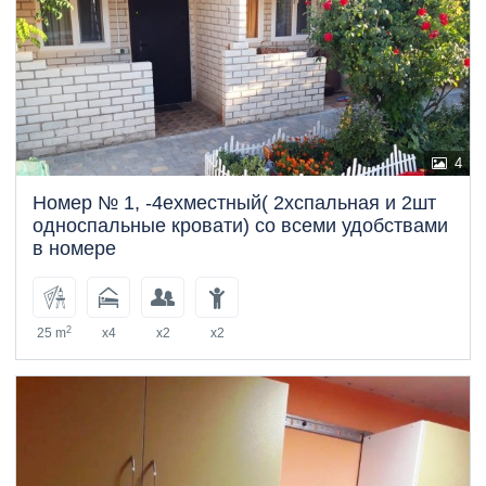
4
Номер № 1, -4ехместный( 2хспальная и 2шт
односпальные кровати) со всеми удобствами
в номере
2
25 m
x4
x2
x2