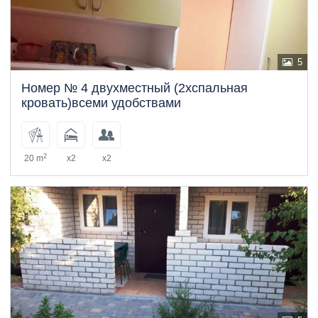
5
Номер № 4 двухместный (2хспальная
кровать)всеми удобствами
2
20 m
x2
x2