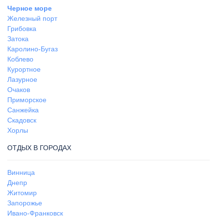
Черное море
Железный порт
Грибовка
Затока
Каролино-Бугаз
Коблево
Курортное
Лазурное
Очаков
Приморское
Санжейка
Скадовск
Хорлы
ОТДЫХ В ГОРОДАХ
Винница
Днепр
Житомир
Запорожье
Ивано-Франковск