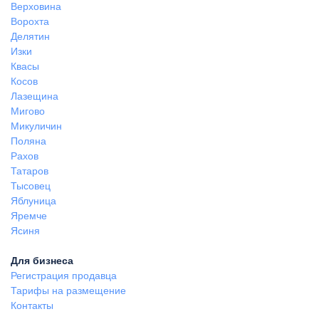
Верховина
Ворохта
Делятин
Изки
Квасы
Косов
Лазещина
Мигово
Микуличин
Поляна
Рахов
Татаров
Тысовец
Яблуница
Яремче
Ясиня
Для бизнеса
Регистрация продавца
Тарифы на размещение
Контакты