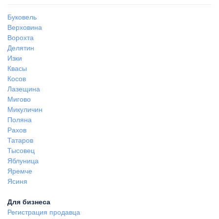
Буковель
Верховина
Ворохта
Делятин
Изки
Квасы
Косов
Лазещина
Мигово
Микуличин
Поляна
Рахов
Татаров
Тысовец
Яблуница
Яремче
Ясиня
Для бизнеса
Регистрация продавца