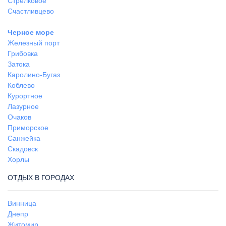
Стрелковое
Счастливцево
Черное море
Железный порт
Грибовка
Затока
Каролино-Бугаз
Коблево
Курортное
Лазурное
Очаков
Приморское
Санжейка
Скадовск
Хорлы
ОТДЫХ В ГОРОДАХ
Винница
Днепр
Житомир